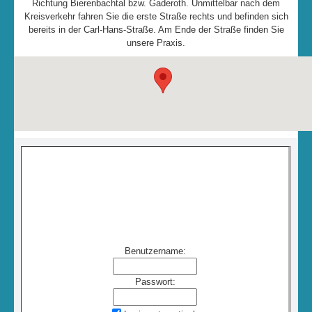
Richtung Bierenbachtal bzw. Gaderoth. Unmittelbar nach dem
Kreisverkehr fahren Sie die erste Straße rechts und befinden sich
bereits in der Carl-Hans-Straße. Am Ende der Straße finden Sie
unsere Praxis.
Notdienste
Die Tierärzteschaft ist für Sie im Notfall täglich von 18:00 -
24:00 Uhr da. Welche Tierärzte am jeweiligen Tag oder
Wochenende Dienst haben, erfahren Sie
unter:
www.tieraerzte-oberberg.de
.
Benutzername:
Passwort: